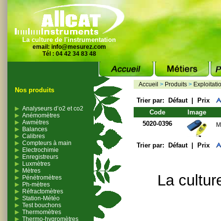
La culture de l'instrumentation
email:
info@mesurez.com
Tél : 04 42 34 83 48
Accueil
>
Produits
>
Exploitati
Nos produits
Trier par:
Défaut
|
Prix
Analyseurs d’o2 et co2
Code
Image
Anémomètres
Awmètres
5020-0396
M
Balances
Calibres
Compteurs à main
Trier par:
Défaut
|
Prix
Electrochimie
Enregistreurs
Luxmètres
Mètres
La cultur
Pénétromètres
Ph-mètres
Réfractomètres
Station-Météo
Test bouchons
Thermomètres
Thermo-hygromètres