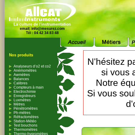
La culture de l'instrumentation
email:
info@mesurez.com
Tél : 04 42 34 83 48
Nos produits
N'hésitez p
Analyseurs d’o2 et co2
si vous 
Anémomètres
Awmètres
Balances
Notre équ
Calibres
Compteurs à main
Si vous sou
Electrochimie
Enregistreurs
Luxmètres
d'
Mètres
Pénétromètres
Ph-mètres
Réfractomètres
Station-Météo
Test bouchons
Thermomètres
Thermo-hygromètres