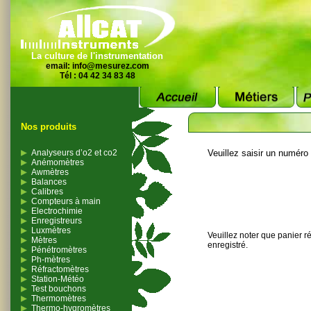
La culture de l'instrumentation
email:
info@mesurez.com
Tél : 04 42 34 83 48
Nos produits
Analyseurs d’o2 et co2
Veuillez saisir un numéro
Anémomètres
Awmètres
Balances
Calibres
Compteurs à main
Electrochimie
Enregistreurs
Luxmètres
Veuillez noter que panier r
Mètres
enregistré.
Pénétromètres
Ph-mètres
Réfractomètres
Station-Météo
Test bouchons
Thermomètres
Thermo-hygromètres