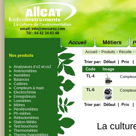
La culture de l'instrumentation
email:
info@mesurez.com
Tél : 04 42 34 83 48
Accueil
>
Produits
>
Récolte
>
Nos produits
Trier par:
Défaut
|
Prix
Analyseurs d’o2 et co2
Code
Image
Anémomètres
Awmètres
TL-4
Compteur
Balances
Calibres
Compteurs à main
TL-6
Compteur
Electrochimie
Enregistreurs
Luxmètres
Trier par:
Défaut
|
Prix
Mètres
Pénétromètres
Ph-mètres
Réfractomètres
Station-Météo
La cultur
Test bouchons
Thermomètres
Thermo-hygromètres