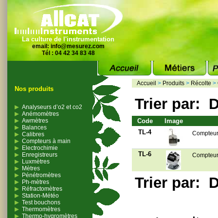
La culture de l'instrumentation
email:
info@mesurez.com
Tél : 04 42 34 83 48
Accueil
>
Produits
>
Récolte
>
Nos produits
Trier par:
D
Analyseurs d’o2 et co2
Anémomètres
Awmètres
Code
Image
Balances
TL-4
Compteur
Calibres
Compteurs à main
Electrochimie
TL-6
Enregistreurs
Compteur
Luxmètres
Mètres
Pénétromètres
Trier par:
D
Ph-mètres
Réfractomètres
Station-Météo
Test bouchons
Thermomètres
Thermo-hygromètres