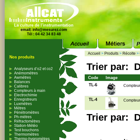
La culture de l'instrumentation
email:
info@mesurez.com
Tél : 04 42 34 83 48
Accueil
>
Produits
>
Récolte
>
Nos produits
Trier par:
D
Analyseurs d’o2 et co2
Anémomètres
Awmètres
Code
Image
Balances
TL-6
Compteur
Calibres
Compteurs à main
Electrochimie
Enregistreurs
TL-4
Compteur
Luxmètres
Mètres
Pénétromètres
Trier par:
D
Ph-mètres
Réfractomètres
Station-Météo
Test bouchons
Thermomètres
Thermo-hygromètres