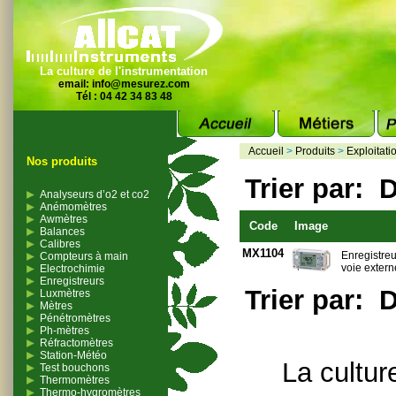
La culture de l'instrumentation
email:
info@mesurez.com
Tél : 04 42 34 83 48
Accueil
>
Produits
>
Exploitati
Nos produits
Trier par:
D
Analyseurs d’o2 et co2
Anémomètres
Awmètres
Code
Image
Balances
Calibres
MX1104
Enregistre
Compteurs à main
voie extern
Electrochimie
Enregistreurs
Trier par:
D
Luxmètres
Mètres
Pénétromètres
Ph-mètres
Réfractomètres
Station-Météo
La cultur
Test bouchons
Thermomètres
Thermo-hygromètres