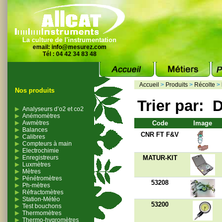
La culture de l'instrumentation
email:
info@mesurez.com
Tél : 04 42 34 83 48
Accueil
>
Produits
>
Récolte
>
Nos produits
Trier par:
D
Analyseurs d’o2 et co2
Anémomètres
Awmètres
Code
Image
Balances
CNR FT F&V
Calibres
Compteurs à main
Electrochimie
Enregistreurs
MATUR-KIT
Luxmètres
Mètres
Pénétromètres
53208
Ph-mètres
Réfractomètres
Station-Météo
53200
Test bouchons
Thermomètres
Thermo-hygromètres