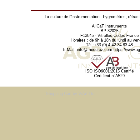
La culture de l''instrumentation :
hygromètres
,
réfrac
AllCaT Instruments
BP 32025
F13845 - Vitrolles Cedex France
Horaires : de 9h à 18h du lundi au ven
Tél :+33 (0) 4 42 34 83 48
E-Mail :
info@mesurez.com
https://www.agr
ISO ISO9001:2015 Certifié
Certificat n°A529
Shopping Cart
by ViArt Ltd