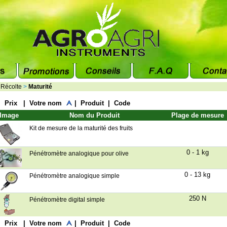
>
Récolte
>
Maturité
|
Prix
|
Votre nom
|
Produit
|
Code
Image
Nom du Produit
Plage de mesure
Kit de mesure de la maturité des fruits
0 - 1 kg
Pénétromètre analogique pour olive
0 - 13 kg
Pénétromètre analogique simple
250 N
Pénétromètre digital simple
|
Prix
|
Votre nom
|
Produit
|
Code