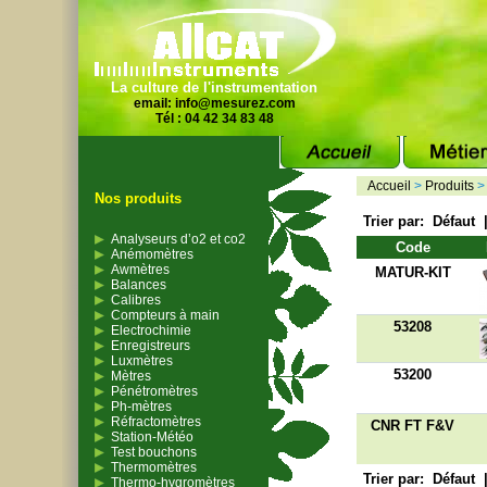
La culture de l'instrumentation
email:
info@mesurez.com
Tél : 04 42 34 83 48
Accueil
>
Produits
Nos produits
Trier par:
Défaut
Analyseurs d’o2 et co2
Code
Anémomètres
Awmètres
MATUR-KIT
Balances
Calibres
Compteurs à main
53208
Electrochimie
Enregistreurs
Luxmètres
53200
Mètres
Pénétromètres
Ph-mètres
Réfractomètres
CNR FT F&V
Station-Météo
Test bouchons
Thermomètres
Trier par:
Défaut
Thermo-hygromètres