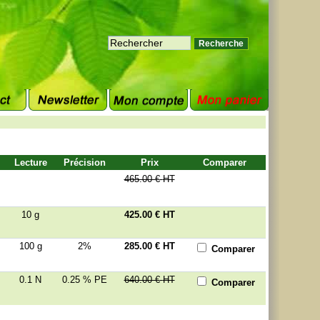
Lecture
Précision
Prix
Comparer
465.00 €
HT
10 g
425.00 €
HT
100 g
2%
285.00 €
HT
Comparer
0.1 N
0.25 % PE
640.00 €
HT
Comparer