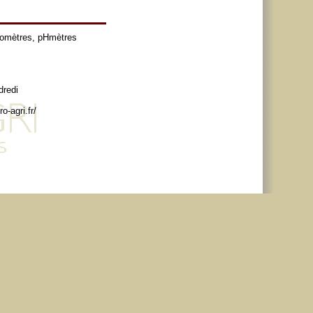
tomètres
,
pHmètres
dredi
o-agri.fr/