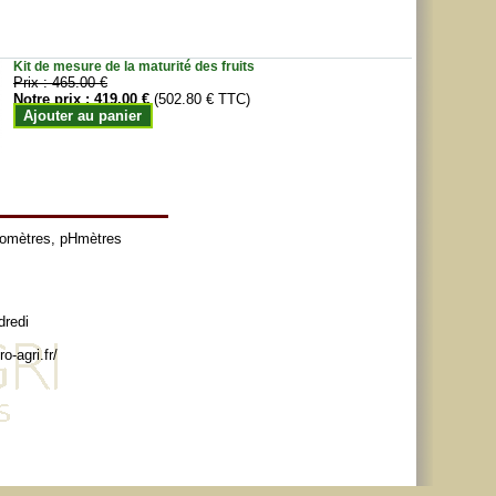
Kit de mesure de la maturité des fruits
Prix :
465.00 €
Notre prix :
419.00 €
(502.80 € TTC)
Ajouter au panier
tomètres
,
pHmètres
dredi
o-agri.fr/