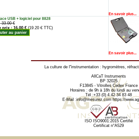
En savoir plus...
face USB + logiciel pour 8828
:
33.00 €
e prix :
16.00 €
(19.20 € TTC)
uter au panier
En savoir plus...
La culture de l''instrumentation :
hygromètres
,
réfrac
AllCaT Instruments
BP 32025
F13845 - Vitrolles Cedex France
Horaires : de 9h à 18h du lundi au ven
Tél :+33 (0) 4 42 34 83 48
E-Mail :
info@mesurez.com
https://www.agr
ISO ISO9001:2015 Certifié
Certificat n°A529