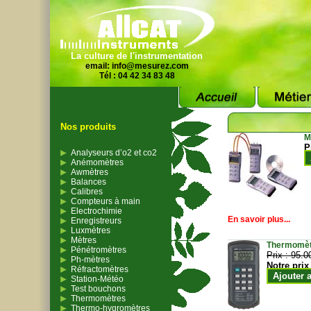
La culture de l'instrumentation
email:
info@mesurez.com
Tél : 04 42 34 83 48
Nos produits
M
P
Analyseurs d’o2 et co2
Anémomètres
Awmètres
Balances
Calibres
Compteurs à main
Electrochimie
En savoir plus...
Enregistreurs
Luxmètres
Mètres
Thermomètr
Pénétromètres
Prix :
95.0
Ph-mètres
Notre prix
Réfractomètres
Ajouter 
Station-Météo
Test bouchons
Thermomètres
Thermo-hygromètres