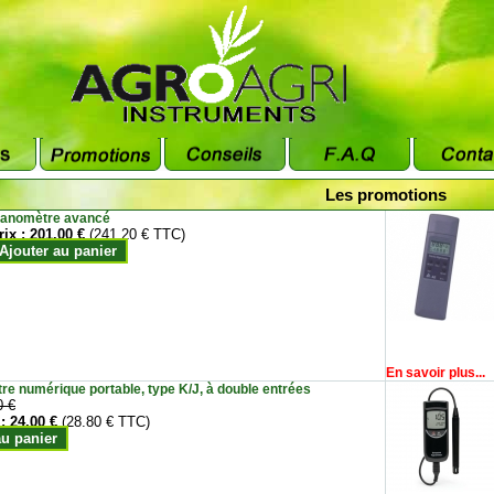
Les promotions
anomètre avancé
rix :
201.00 €
(241.20 € TTC)
Ajouter au panier
En savoir plus...
e numérique portable, type K/J, à double entrées
0 €
 :
24.00 €
(28.80 € TTC)
au panier