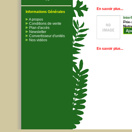
En savoir plus...
Informations Générales
Inter
A propos
Prix 
Conditions de vente
Notr
Plan d'accès
Ajo
Newsletter
Convertisseur d'unités
Nos vidéos
En savoir plus...