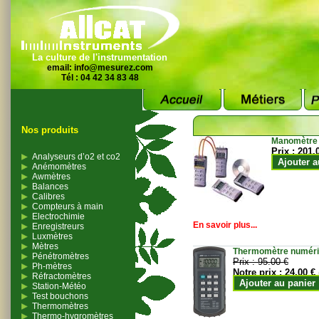
La culture de l'instrumentation
email:
info@mesurez.com
Tél : 04 42 34 83 48
Nos produits
Manomètre
Prix :
201.
Analyseurs d’o2 et co2
Ajouter a
Anémomètres
Awmètres
Balances
Calibres
Compteurs à main
Electrochimie
En savoir plus...
Enregistreurs
Luxmètres
Mètres
Thermomètre numériqu
Pénétromètres
Prix :
95.00 €
Ph-mètres
Notre prix :
24.00 €
Réfractomètres
Ajouter au panier
Station-Météo
Test bouchons
Thermomètres
Thermo-hygromètres