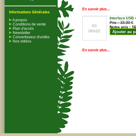
En savoir plus...
Informations Générales
Interface USB +
A propos
Prix :
33.00 €
Conditions de vente
Notre prix :
16
Plan d'accès
Ajouter au p
Newsletter
Convertisseur d'unités
Nos vidéos
En savoir plus...