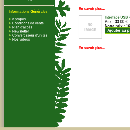
En savoir plus...
Informations Générales
Interface USB +
A propos
Prix :
33.00 €
Conditions de vente
Notre prix :
16
Plan d'accès
Ajouter au p
Newsletter
Convertisseur d'unités
Nos vidéos
En savoir plus...