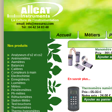
La culture de l'instrumentation
email:
info@mesurez.com
Tél : 04 42 34 83 48
Nos produits
Manomètre
Prix :
201.
Analyseurs d’o2 et co2
Ajouter a
Anémomètres
Awmètres
Balances
Calibres
Compteurs à main
Electrochimie
En savoir plus...
Enregistreurs
Luxmètres
Mètres
Thermomètre numériqu
Pénétromètres
Prix :
95.00 €
Ph-mètres
Notre prix :
24.00 €
Réfractomètres
Ajouter au panier
Station-Météo
Test bouchons
Thermomètres
Thermo-hygromètres