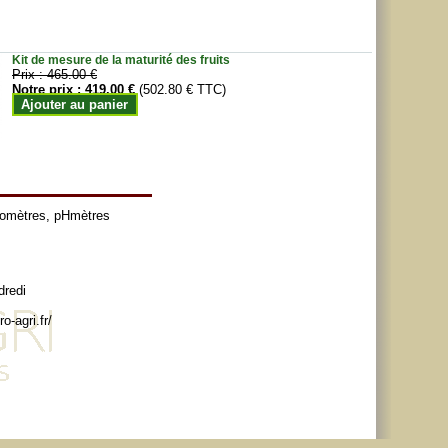
Kit de mesure de la maturité des fruits
Prix :
465.00 €
Notre prix :
419.00 €
(502.80 € TTC)
Ajouter au panier
tomètres
,
pHmètres
dredi
o-agri.fr/