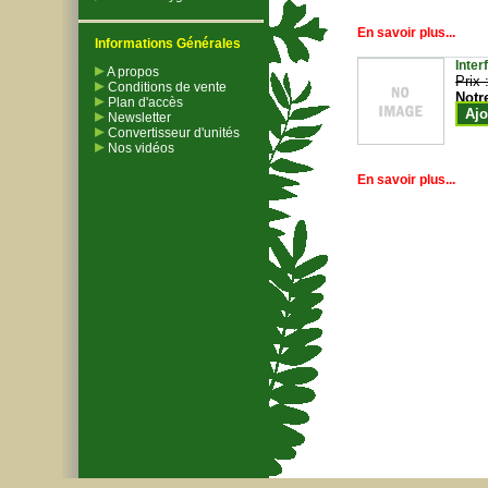
En savoir plus...
Informations Générales
Inter
A propos
Prix 
Conditions de vente
Notr
Plan d'accès
Ajo
Newsletter
Convertisseur d'unités
Nos vidéos
En savoir plus...