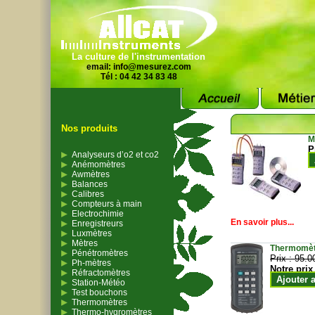
La culture de l'instrumentation
email:
info@mesurez.com
Tél : 04 42 34 83 48
Nos produits
M
P
Analyseurs d’o2 et co2
Anémomètres
Awmètres
Balances
Calibres
Compteurs à main
Electrochimie
En savoir plus...
Enregistreurs
Luxmètres
Mètres
Thermomètr
Pénétromètres
Prix :
95.0
Ph-mètres
Notre prix
Réfractomètres
Ajouter 
Station-Météo
Test bouchons
Thermomètres
Thermo-hygromètres