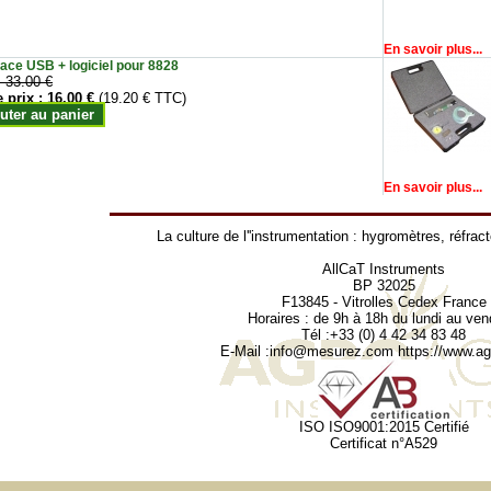
En savoir plus...
face USB + logiciel pour 8828
:
33.00 €
e prix :
16.00 €
(19.20 € TTC)
uter au panier
En savoir plus...
La culture de l''instrumentation :
hygromètres
,
réfrac
AllCaT Instruments
BP 32025
F13845 - Vitrolles Cedex France
Horaires : de 9h à 18h du lundi au ven
Tél :+33 (0) 4 42 34 83 48
E-Mail :
info@mesurez.com
https://www.agr
ISO ISO9001:2015 Certifié
Certificat n°A529