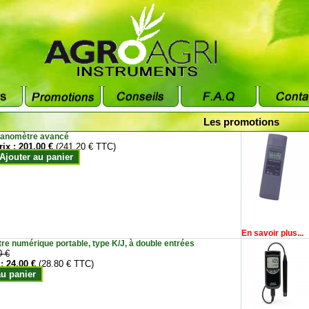
Les promotions
anomètre avancé
rix :
201.00 €
(241.20 € TTC)
Ajouter au panier
En savoir plus...
e numérique portable, type K/J, à double entrées
0 €
 :
24.00 €
(28.80 € TTC)
au panier