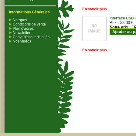
En savoir plus...
Informations Générales
Interface USB +
A propos
Prix :
33.00 €
Conditions de vente
Notre prix :
16
Plan d'accès
Ajouter au p
Newsletter
Convertisseur d'unités
Nos vidéos
En savoir plus...