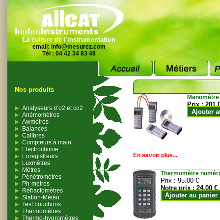
La culture de l'instrumentation
email:
info@mesurez.com
Tél : 04 42 34 83 48
Nos produits
Manomètre
Prix :
201.
Analyseurs d’o2 et co2
Ajouter a
Anémomètres
Awmètres
Balances
Calibres
Compteurs à main
Electrochimie
En savoir plus...
Enregistreurs
Luxmètres
Mètres
Thermomètre numériqu
Pénétromètres
Prix :
95.00 €
Ph-mètres
Notre prix :
24.00 €
Réfractomètres
Ajouter au panier
Station-Météo
Test bouchons
Thermomètres
Thermo-hygromètres