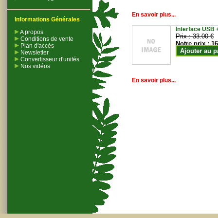
En savoir plus...
Informations Générales
Interface USB +
A propos
Prix :
33.00 €
Conditions de vente
Notre prix :
16
Plan d'accès
Ajouter au p
Newsletter
Convertisseur d'unités
Nos vidéos
En savoir plus...