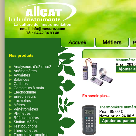
La culture de l'instrumentation
email:
info@mesurez.com
Tél : 04 42 34 83 48
Nos produits
Manomètre
Prix :
201.
Analyseurs d’o2 et co2
Ajouter a
Anémomètres
Awmètres
Balances
Calibres
Compteurs à main
Electrochimie
En savoir plus...
Enregistreurs
Luxmètres
Mètres
Thermomètre numériqu
Pénétromètres
Prix :
95.00 €
Ph-mètres
Notre prix :
24.00 €
Réfractomètres
Ajouter au panier
Station-Météo
Test bouchons
Thermomètres
Thermo-hygromètres