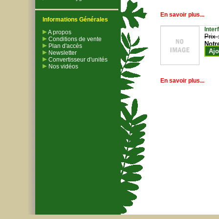
En savoir plus...
Informations Générales
Inter
A propos
Prix 
Conditions de vente
Notr
Plan d'accès
Ajo
Newsletter
Convertisseur d'unités
Nos vidéos
En savoir plus...