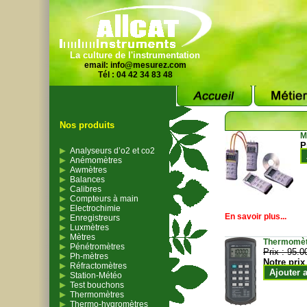
La culture de l'instrumentation
email:
info@mesurez.com
Tél : 04 42 34 83 48
Nos produits
M
P
Analyseurs d’o2 et co2
Anémomètres
Awmètres
Balances
Calibres
Compteurs à main
Electrochimie
En savoir plus...
Enregistreurs
Luxmètres
Mètres
Thermomètr
Pénétromètres
Prix :
95.0
Ph-mètres
Notre prix
Réfractomètres
Ajouter 
Station-Météo
Test bouchons
Thermomètres
Thermo-hygromètres