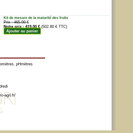
Kit de mesure de la maturité des fruits
Prix :
465.00 €
Notre prix :
419.00 €
(502.80 € TTC)
Ajouter au panier
tomètres
,
pHmètres
dredi
o-agri.fr/