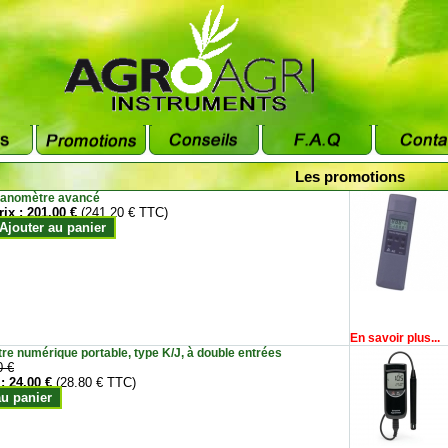
Les promotions
anomètre avancé
rix :
201.00 €
(241.20 € TTC)
Ajouter au panier
En savoir plus...
e numérique portable, type K/J, à double entrées
0 €
 :
24.00 €
(28.80 € TTC)
au panier