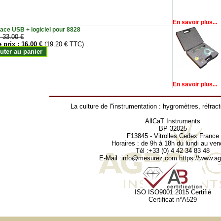
En savoir plus...
face USB + logiciel pour 8828
:
33.00 €
e prix :
16.00 €
(19.20 € TTC)
uter au panier
En savoir plus...
La culture de l''instrumentation :
hygromètres
,
réfrac
AllCaT Instruments
BP 32025
F13845 - Vitrolles Cedex France
Horaires : de 9h à 18h du lundi au ven
Tél :+33 (0) 4 42 34 83 48
E-Mail :
info@mesurez.com
https://www.agr
ISO ISO9001:2015 Certifié
Certificat n°A529