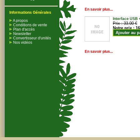
En savoir plus...
Informations Générales
Interface USB +
A propos
Prix :
33.00 €
Conditions de vente
Notre prix :
16
Plan d'accès
Ajouter au p
Newsletter
Convertisseur d'unités
Nos vidéos
En savoir plus...