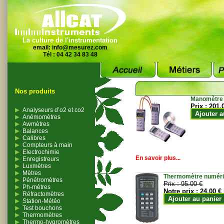
La culture de l'instrumentation
email:
info@mesurez.com
Tél : 04 42 34 83 48
Nos produits
Manomètre
Prix :
201.
Analyseurs d’o2 et co2
Ajouter a
Anémomètres
Awmètres
Balances
Calibres
Compteurs à main
Electrochimie
En savoir plus...
Enregistreurs
Luxmètres
Mètres
Thermomètre numériqu
Pénétromètres
Prix :
95.00 €
Ph-mètres
Notre prix :
24.00 €
Réfractomètres
Ajouter au panier
Station-Météo
Test bouchons
Thermomètres
Thermo-hygromètres