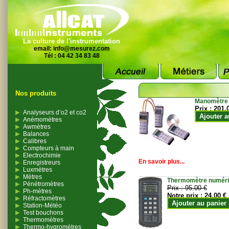
La culture de l'instrumentation
email:
info@mesurez.com
Tél : 04 42 34 83 48
Nos produits
Manomètre
Prix :
201.
Analyseurs d’o2 et co2
Ajouter a
Anémomètres
Awmètres
Balances
Calibres
Compteurs à main
Electrochimie
En savoir plus...
Enregistreurs
Luxmètres
Mètres
Thermomètre numériqu
Pénétromètres
Prix :
95.00 €
Ph-mètres
Notre prix :
24.00 €
Réfractomètres
Ajouter au panier
Station-Météo
Test bouchons
Thermomètres
Thermo-hygromètres