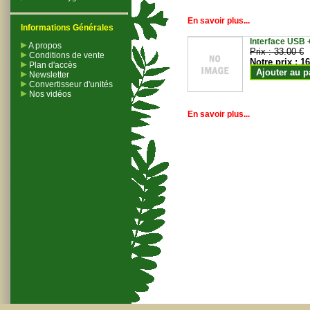
En savoir plus...
Informations Générales
Interface USB +
A propos
Prix :
33.00 €
Conditions de vente
Notre prix :
16
Plan d'accès
Ajouter au p
Newsletter
Convertisseur d'unités
Nos vidéos
En savoir plus...