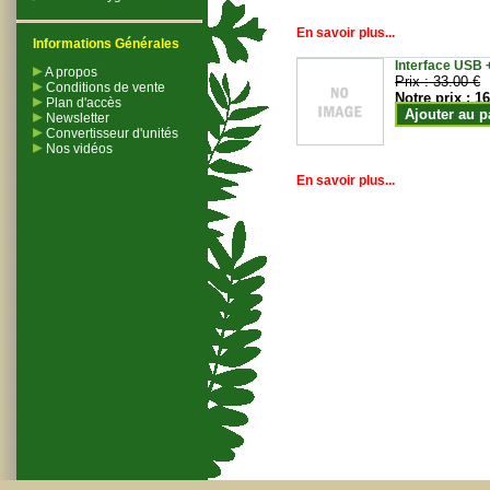
En savoir plus...
Informations Générales
Interface USB +
A propos
Prix :
33.00 €
Conditions de vente
Notre prix :
16
Plan d'accès
Ajouter au p
Newsletter
Convertisseur d'unités
Nos vidéos
En savoir plus...