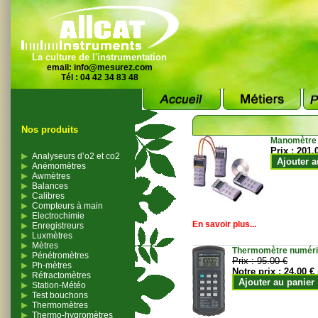
La culture de l'instrumentation
email:
info@mesurez.com
Tél : 04 42 34 83 48
Nos produits
Manomètre
Prix :
201.
Analyseurs d’o2 et co2
Ajouter a
Anémomètres
Awmètres
Balances
Calibres
Compteurs à main
Electrochimie
En savoir plus...
Enregistreurs
Luxmètres
Mètres
Thermomètre numériqu
Pénétromètres
Prix :
95.00 €
Ph-mètres
Notre prix :
24.00 €
Réfractomètres
Ajouter au panier
Station-Météo
Test bouchons
Thermomètres
Thermo-hygromètres