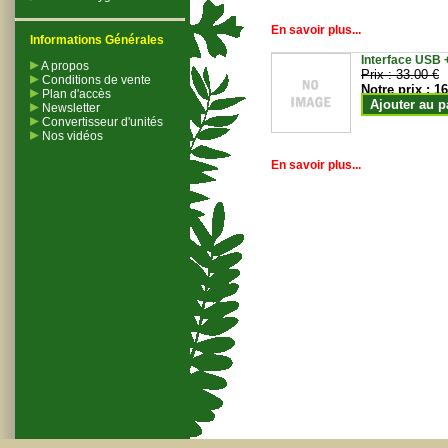
En savoir plus...
Informations Générales
Interface USB +
A propos
Prix :
33.00 €
Conditions de vente
Notre prix :
16
Plan d'accès
Ajouter au p
Newsletter
Convertisseur d'unités
Nos vidéos
En savoir plus...