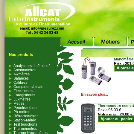
La culture de l'instrumentation
email:
info@mesurez.com
Tél : 04 42 34 83 48
Nos produits
Manomètre
Prix :
201.
Analyseurs d’o2 et co2
Ajouter a
Anémomètres
Awmètres
Balances
Calibres
Compteurs à main
Electrochimie
En savoir plus...
Enregistreurs
Luxmètres
Mètres
Thermomètre numériqu
Pénétromètres
Prix :
95.00 €
Ph-mètres
Notre prix :
24.00 €
Réfractomètres
Ajouter au panier
Station-Météo
Test bouchons
Thermomètres
Thermo-hygromètres