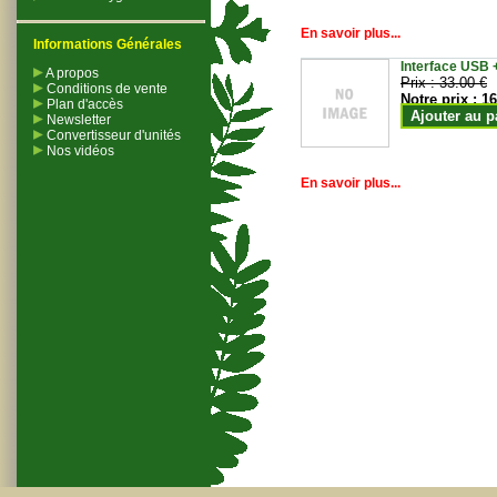
En savoir plus...
Informations Générales
Interface USB +
A propos
Prix :
33.00 €
Conditions de vente
Notre prix :
16
Plan d'accès
Ajouter au p
Newsletter
Convertisseur d'unités
Nos vidéos
En savoir plus...