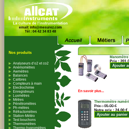
La culture de l'instrumentation
email:
info@mesurez.com
Tél : 04 42 34 83 48
Nos produits
Manomètre
Prix :
201.
Analyseurs d’o2 et co2
Ajouter a
Anémomètres
Awmètres
Balances
Calibres
Compteurs à main
Electrochimie
En savoir plus...
Enregistreurs
Luxmètres
Mètres
Thermomètre numériqu
Pénétromètres
Prix :
95.00 €
Ph-mètres
Notre prix :
24.00 €
Réfractomètres
Ajouter au panier
Station-Météo
Test bouchons
Thermomètres
Thermo-hygromètres