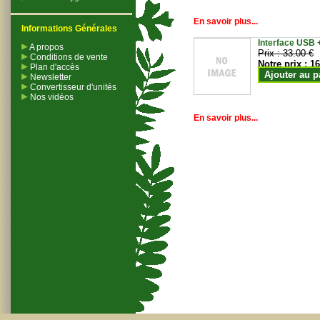
En savoir plus...
Informations Générales
Interface USB +
A propos
Prix :
33.00 €
Conditions de vente
Notre prix :
16
Plan d'accès
Ajouter au p
Newsletter
Convertisseur d'unités
Nos vidéos
En savoir plus...