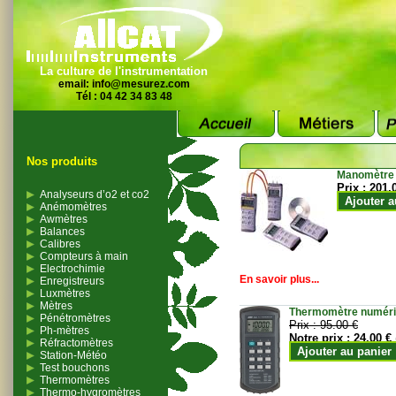
La culture de l'instrumentation
email:
info@mesurez.com
Tél : 04 42 34 83 48
Nos produits
Manomètre
Prix :
201.
Analyseurs d’o2 et co2
Ajouter a
Anémomètres
Awmètres
Balances
Calibres
Compteurs à main
Electrochimie
En savoir plus...
Enregistreurs
Luxmètres
Mètres
Thermomètre numériqu
Pénétromètres
Prix :
95.00 €
Ph-mètres
Notre prix :
24.00 €
Réfractomètres
Ajouter au panier
Station-Météo
Test bouchons
Thermomètres
Thermo-hygromètres