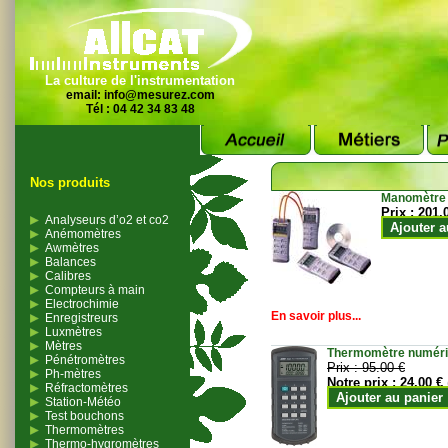
La culture de l'instrumentation
email:
info@mesurez.com
Tél : 04 42 34 83 48
Nos produits
Manomètre
Prix :
201.
Analyseurs d’o2 et co2
Ajouter a
Anémomètres
Awmètres
Balances
Calibres
Compteurs à main
Electrochimie
En savoir plus...
Enregistreurs
Luxmètres
Mètres
Thermomètre numériqu
Pénétromètres
Prix :
95.00 €
Ph-mètres
Notre prix :
24.00 €
Réfractomètres
Ajouter au panier
Station-Météo
Test bouchons
Thermomètres
Thermo-hygromètres