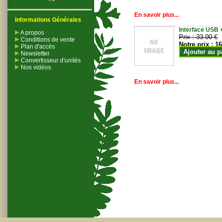
En savoir plus...
Informations Générales
Interface USB +
A propos
Prix :
33.00 €
Conditions de vente
Notre prix :
16
Plan d'accès
Ajouter au p
Newsletter
Convertisseur d'unités
Nos vidéos
En savoir plus...