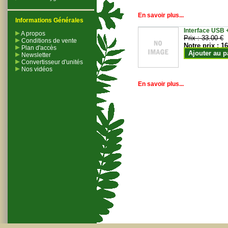
En savoir plus...
Informations Générales
Interface USB +
A propos
Prix :
33.00 €
Conditions de vente
Notre prix :
16
Plan d'accès
Ajouter au p
Newsletter
Convertisseur d'unités
Nos vidéos
En savoir plus...