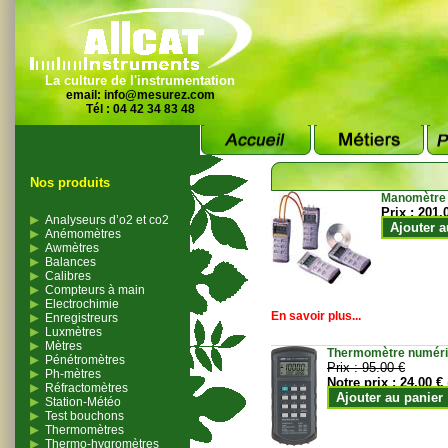
La culture de l'instrumentation
email:
info@mesurez.com
Tél : 04 42 34 83 48
Nos produits
Manomètre
Prix :
201.
Analyseurs d’o2 et co2
Ajouter a
Anémomètres
Awmètres
Balances
Calibres
Compteurs à main
Electrochimie
En savoir plus...
Enregistreurs
Luxmètres
Mètres
Thermomètre numériqu
Pénétromètres
Prix :
95.00 €
Ph-mètres
Notre prix :
24.00 €
Réfractomètres
Ajouter au panier
Station-Météo
Test bouchons
Thermomètres
Thermo-hygromètres