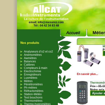
La culture de l'instrumentation
email:
info@mesurez.com
Tél : 04 42 34 83 48
Nos produits
M
P
Analyseurs d’o2 et co2
Anémomètres
Awmètres
Balances
Calibres
Compteurs à main
Electrochimie
En savoir plus...
Enregistreurs
Luxmètres
Mètres
Thermomètr
Pénétromètres
Prix :
95.0
Ph-mètres
Notre prix
Réfractomètres
Ajouter 
Station-Météo
Test bouchons
Thermomètres
Thermo-hygromètres