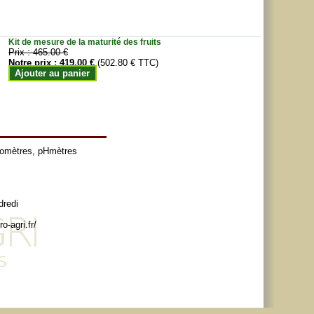
Kit de mesure de la maturité des fruits
Prix :
465.00 €
Notre prix :
419.00 €
(502.80 € TTC)
Ajouter au panier
tomètres
,
pHmètres
dredi
o-agri.fr/