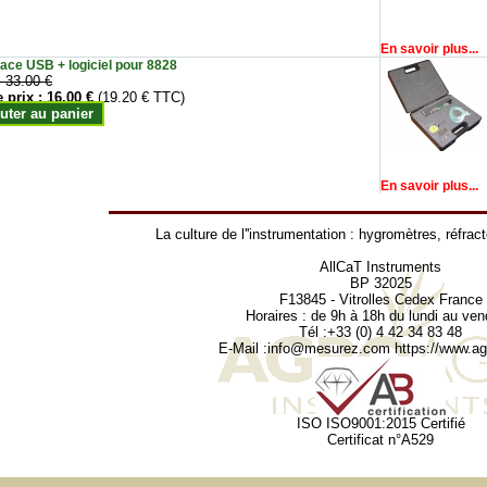
En savoir plus...
face USB + logiciel pour 8828
:
33.00 €
e prix :
16.00 €
(19.20 € TTC)
uter au panier
En savoir plus...
La culture de l''instrumentation :
hygromètres
,
réfrac
AllCaT Instruments
BP 32025
F13845 - Vitrolles Cedex France
Horaires : de 9h à 18h du lundi au ven
Tél :+33 (0) 4 42 34 83 48
E-Mail :
info@mesurez.com
https://www.agr
ISO ISO9001:2015 Certifié
Certificat n°A529