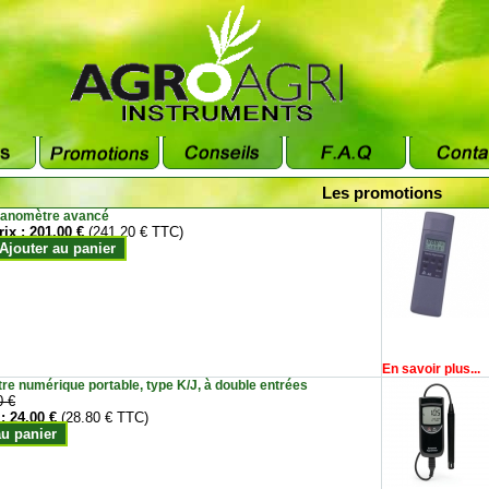
Les promotions
anomètre avancé
rix :
201.00 €
(241.20 € TTC)
Ajouter au panier
En savoir plus...
e numérique portable, type K/J, à double entrées
0 €
 :
24.00 €
(28.80 € TTC)
au panier