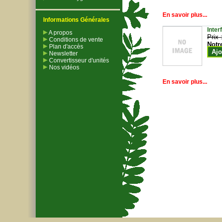
En savoir plus...
Informations Générales
Inter
A propos
Prix 
Conditions de vente
Notr
Plan d'accès
Ajo
Newsletter
Convertisseur d'unités
Nos vidéos
En savoir plus...