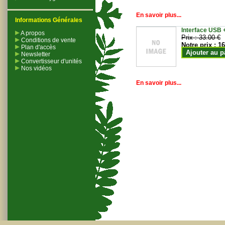
En savoir plus...
Informations Générales
Interface USB +
A propos
Prix :
33.00 €
Conditions de vente
Notre prix :
16
Plan d'accès
Ajouter au p
Newsletter
Convertisseur d'unités
Nos vidéos
En savoir plus...