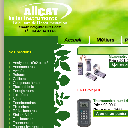
La culture de l'instrumentation
email:
info@mesurez.com
Tél : 04 42 34 83 48
Nos produits
Manomètre
Prix :
201.
Analyseurs d’o2 et co2
Ajouter a
Anémomètres
Awmètres
Balances
Calibres
Compteurs à main
Electrochimie
En savoir plus...
Enregistreurs
Luxmètres
Mètres
Thermomètre numériqu
Pénétromètres
Prix :
95.00 €
Ph-mètres
Notre prix :
24.00 €
Réfractomètres
Ajouter au panier
Station-Météo
Test bouchons
Thermomètres
Thermo-hygromètres