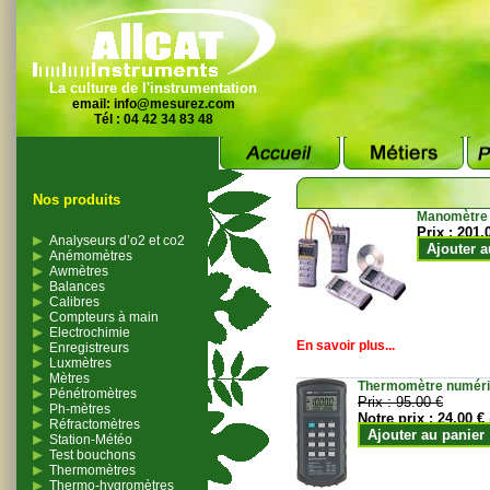
La culture de l'instrumentation
email:
info@mesurez.com
Tél : 04 42 34 83 48
Nos produits
Manomètre
Prix :
201.
Analyseurs d’o2 et co2
Ajouter a
Anémomètres
Awmètres
Balances
Calibres
Compteurs à main
Electrochimie
En savoir plus...
Enregistreurs
Luxmètres
Mètres
Thermomètre numériqu
Pénétromètres
Prix :
95.00 €
Ph-mètres
Notre prix :
24.00 €
Réfractomètres
Ajouter au panier
Station-Météo
Test bouchons
Thermomètres
Thermo-hygromètres