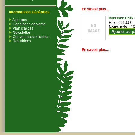
En savoir plus...
Informations Générales
Interface USB +
A propos
Prix :
33.00 €
Conditions de vente
Notre prix :
16
Plan d'accès
Ajouter au p
Newsletter
Convertisseur d'unités
Nos vidéos
En savoir plus...