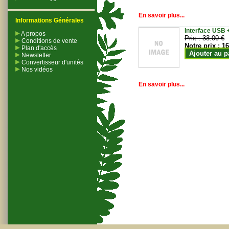
En savoir plus...
Informations Générales
Interface USB +
A propos
Prix :
33.00 €
Conditions de vente
Notre prix :
16
Plan d'accès
Ajouter au p
Newsletter
Convertisseur d'unités
Nos vidéos
En savoir plus...