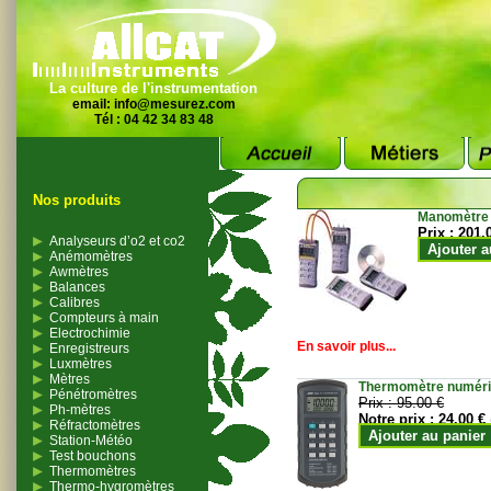
La culture de l'instrumentation
email:
info@mesurez.com
Tél : 04 42 34 83 48
Nos produits
Manomètre
Prix :
201.
Analyseurs d’o2 et co2
Ajouter a
Anémomètres
Awmètres
Balances
Calibres
Compteurs à main
Electrochimie
En savoir plus...
Enregistreurs
Luxmètres
Mètres
Thermomètre numériqu
Pénétromètres
Prix :
95.00 €
Ph-mètres
Notre prix :
24.00 €
Réfractomètres
Ajouter au panier
Station-Météo
Test bouchons
Thermomètres
Thermo-hygromètres