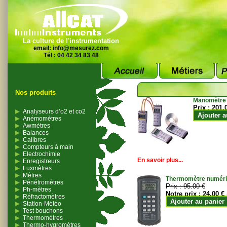
La culture de l'instrumentation
email:
info@mesurez.com
Tél : 04 42 34 83 48
Nos produits
Manomètre
Prix :
201.
Analyseurs d’o2 et co2
Ajouter a
Anémomètres
Awmètres
Balances
Calibres
Compteurs à main
Electrochimie
En savoir plus...
Enregistreurs
Luxmètres
Mètres
Thermomètre numériqu
Pénétromètres
Prix :
95.00 €
Ph-mètres
Notre prix :
24.00 €
Réfractomètres
Ajouter au panier
Station-Météo
Test bouchons
Thermomètres
Thermo-hygromètres