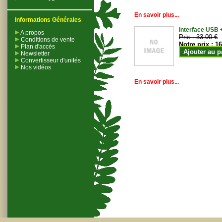
En savoir plus...
Informations Générales
Interface USB +
A propos
Prix :
33.00 €
Conditions de vente
Notre prix :
16
Plan d'accès
Ajouter au p
Newsletter
Convertisseur d'unités
Nos vidéos
En savoir plus...