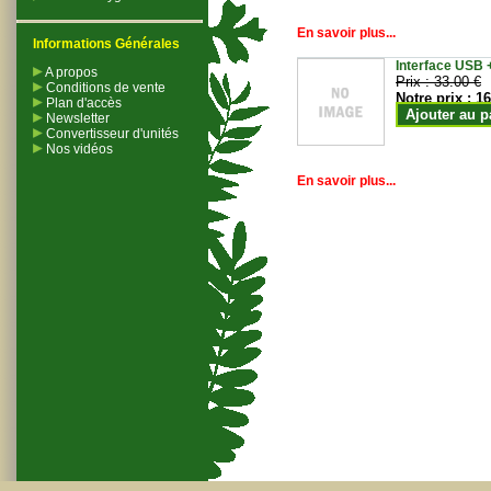
En savoir plus...
Informations Générales
Interface USB +
A propos
Prix :
33.00 €
Conditions de vente
Notre prix :
16
Plan d'accès
Ajouter au p
Newsletter
Convertisseur d'unités
Nos vidéos
En savoir plus...