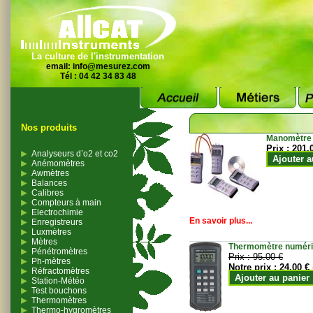
La culture de l'instrumentation
email:
info@mesurez.com
Tél : 04 42 34 83 48
Nos produits
Manomètre
Prix :
201.
Analyseurs d’o2 et co2
Ajouter a
Anémomètres
Awmètres
Balances
Calibres
Compteurs à main
Electrochimie
En savoir plus...
Enregistreurs
Luxmètres
Mètres
Thermomètre numériqu
Pénétromètres
Prix :
95.00 €
Ph-mètres
Notre prix :
24.00 €
Réfractomètres
Ajouter au panier
Station-Météo
Test bouchons
Thermomètres
Thermo-hygromètres