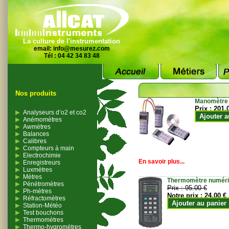
La culture de l'instrumentation
email:
info@mesurez.com
Tél : 04 42 34 83 48
Nos produits
Manomètre
Prix :
201.
Analyseurs d’o2 et co2
Ajouter a
Anémomètres
Awmètres
Balances
Calibres
Compteurs à main
Electrochimie
En savoir plus...
Enregistreurs
Luxmètres
Mètres
Thermomètre numériqu
Pénétromètres
Prix :
95.00 €
Ph-mètres
Notre prix :
24.00 €
Réfractomètres
Ajouter au panier
Station-Météo
Test bouchons
Thermomètres
Thermo-hygromètres