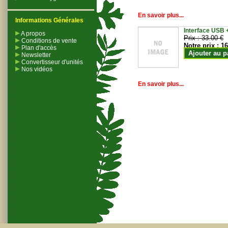
En savoir plus...
Informations Générales
Interface USB +
A propos
Prix :
33.00 €
Conditions de vente
Notre prix :
16
Plan d'accès
Ajouter au p
Newsletter
Convertisseur d'unités
Nos vidéos
En savoir plus...