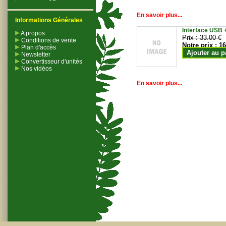
En savoir plus...
Informations Générales
Interface USB +
A propos
Prix :
33.00 €
Conditions de vente
Notre prix :
16
Plan d'accès
Ajouter au p
Newsletter
Convertisseur d'unités
Nos vidéos
En savoir plus...