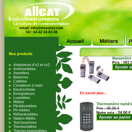
La culture de l'instrumentation
email:
info@mesurez.com
Tél : 04 42 34 83 48
Nos produits
Manomètre
Prix :
201.
Analyseurs d’o2 et co2
Ajouter a
Anémomètres
Awmètres
Balances
Calibres
Compteurs à main
Electrochimie
En savoir plus...
Enregistreurs
Luxmètres
Mètres
Thermomètre numériqu
Pénétromètres
Prix :
95.00 €
Ph-mètres
Notre prix :
24.00 €
Réfractomètres
Ajouter au panier
Station-Météo
Test bouchons
Thermomètres
Thermo-hygromètres