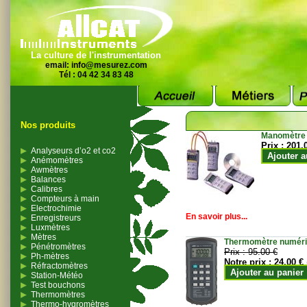
La culture de l'instrumentation
email:
info@mesurez.com
Tél : 04 42 34 83 48
Nos produits
Manomètre
Prix :
201.
Analyseurs d’o2 et co2
Ajouter a
Anémomètres
Awmètres
Balances
Calibres
Compteurs à main
Electrochimie
En savoir plus...
Enregistreurs
Luxmètres
Mètres
Thermomètre numériqu
Pénétromètres
Prix :
95.00 €
Ph-mètres
Notre prix :
24.00 €
Réfractomètres
Ajouter au panier
Station-Météo
Test bouchons
Thermomètres
Thermo-hygromètres