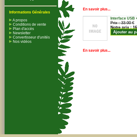
En savoir plus...
Informations Générales
Interface USB +
A propos
Prix :
33.00 €
Conditions de vente
Notre prix :
16
Plan d'accès
Ajouter au p
Newsletter
Convertisseur d'unités
Nos vidéos
En savoir plus...