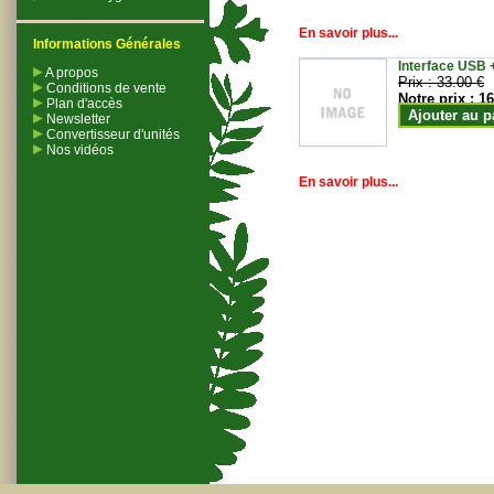
En savoir plus...
Informations Générales
Interface USB +
A propos
Prix :
33.00 €
Conditions de vente
Notre prix :
16
Plan d'accès
Ajouter au p
Newsletter
Convertisseur d'unités
Nos vidéos
En savoir plus...