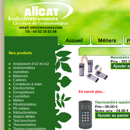
La culture de l'instrumentation
email:
info@mesurez.com
Tél : 04 42 34 83 48
Nos produits
Manomètre
Prix :
201.
Analyseurs d’o2 et co2
Ajouter a
Anémomètres
Awmètres
Balances
Calibres
Compteurs à main
Electrochimie
En savoir plus...
Enregistreurs
Luxmètres
Mètres
Thermomètre numériqu
Pénétromètres
Prix :
95.00 €
Ph-mètres
Notre prix :
24.00 €
Réfractomètres
Ajouter au panier
Station-Météo
Test bouchons
Thermomètres
Thermo-hygromètres