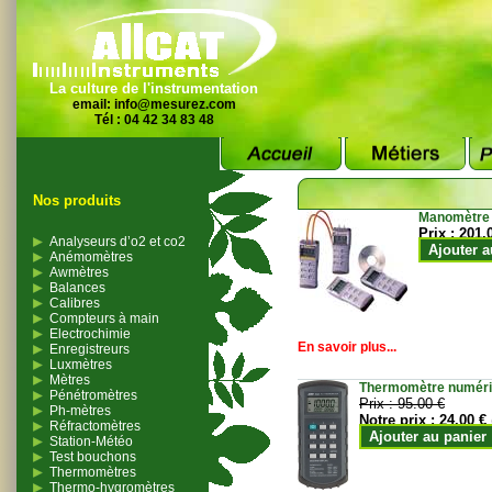
La culture de l'instrumentation
email:
info@mesurez.com
Tél : 04 42 34 83 48
Nos produits
Manomètre
Prix :
201.
Analyseurs d’o2 et co2
Ajouter a
Anémomètres
Awmètres
Balances
Calibres
Compteurs à main
Electrochimie
En savoir plus...
Enregistreurs
Luxmètres
Mètres
Thermomètre numériqu
Pénétromètres
Prix :
95.00 €
Ph-mètres
Notre prix :
24.00 €
Réfractomètres
Ajouter au panier
Station-Météo
Test bouchons
Thermomètres
Thermo-hygromètres