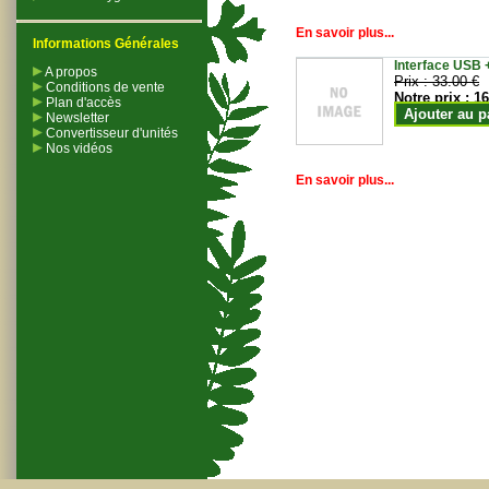
En savoir plus...
Informations Générales
Interface USB +
A propos
Prix :
33.00 €
Conditions de vente
Notre prix :
16
Plan d'accès
Ajouter au p
Newsletter
Convertisseur d'unités
Nos vidéos
En savoir plus...