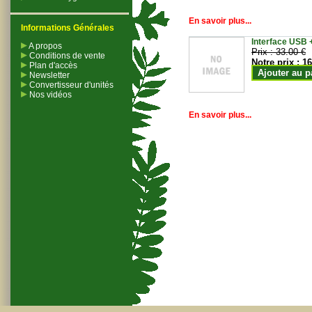
En savoir plus...
Informations Générales
Interface USB +
A propos
Prix :
33.00 €
Conditions de vente
Notre prix :
16
Plan d'accès
Ajouter au p
Newsletter
Convertisseur d'unités
Nos vidéos
En savoir plus...