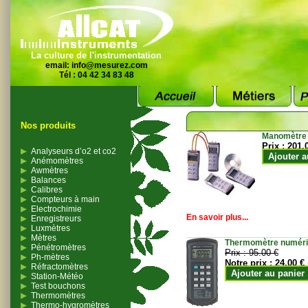
La culture de l'instrumentation
email:
info@mesurez.com
Tél : 04 42 34 83 48
Nos produits
Manomètre
Prix :
201.
Analyseurs d’o2 et co2
Ajouter a
Anémomètres
Awmètres
Balances
Calibres
Compteurs à main
Electrochimie
En savoir plus...
Enregistreurs
Luxmètres
Mètres
Thermomètre numériqu
Pénétromètres
Prix :
95.00 €
Ph-mètres
Notre prix :
24.00 €
Réfractomètres
Ajouter au panier
Station-Météo
Test bouchons
Thermomètres
Thermo-hygromètres