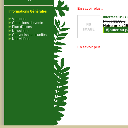
En savoir plus...
Informations Générales
Interface USB +
A propos
Prix :
33.00 €
Conditions de vente
Notre prix :
16
Plan d'accès
Ajouter au p
Newsletter
Convertisseur d'unités
Nos vidéos
En savoir plus...