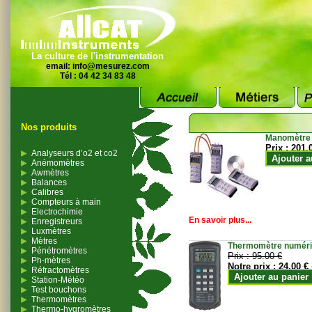
La culture de l'instrumentation
email:
info@mesurez.com
Tél : 04 42 34 83 48
Nos produits
Manomètre
Prix :
201.
Analyseurs d’o2 et co2
Ajouter a
Anémomètres
Awmètres
Balances
Calibres
Compteurs à main
Electrochimie
En savoir plus...
Enregistreurs
Luxmètres
Mètres
Thermomètre numériqu
Pénétromètres
Prix :
95.00 €
Ph-mètres
Notre prix :
24.00 €
Réfractomètres
Ajouter au panier
Station-Météo
Test bouchons
Thermomètres
Thermo-hygromètres