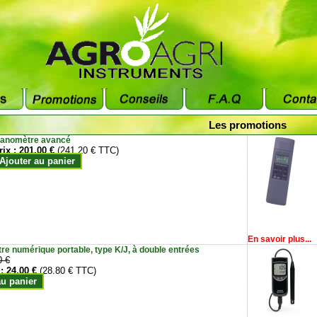
Les promotions
anomètre avancé
rix :
201.00 €
(241.20 € TTC)
Ajouter au panier
En savoir plus...
e numérique portable, type K/J, à double entrées
0 €
 :
24.00 €
(28.80 € TTC)
au panier