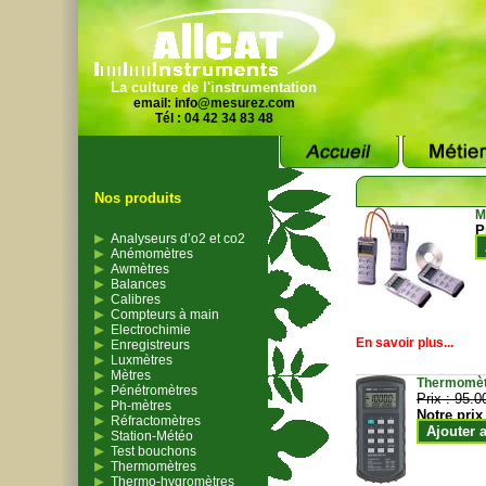
La culture de l'instrumentation
email:
info@mesurez.com
Tél : 04 42 34 83 48
Nos produits
M
P
Analyseurs d’o2 et co2
Anémomètres
Awmètres
Balances
Calibres
Compteurs à main
Electrochimie
En savoir plus...
Enregistreurs
Luxmètres
Mètres
Thermomètr
Pénétromètres
Prix :
95.0
Ph-mètres
Notre prix
Réfractomètres
Ajouter 
Station-Météo
Test bouchons
Thermomètres
Thermo-hygromètres