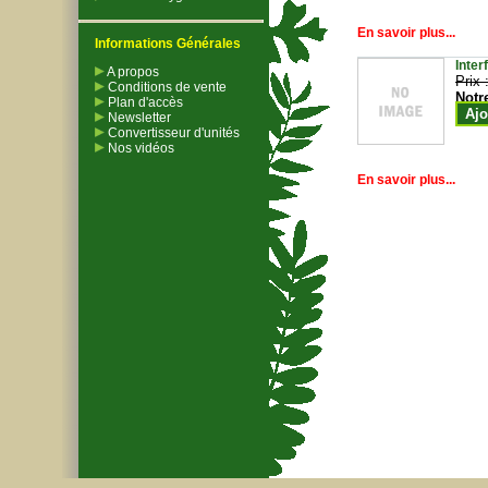
En savoir plus...
Informations Générales
Inter
A propos
Prix 
Conditions de vente
Notr
Plan d'accès
Ajo
Newsletter
Convertisseur d'unités
Nos vidéos
En savoir plus...