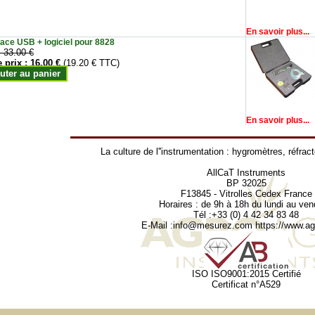
En savoir plus...
face USB + logiciel pour 8828
:
33.00 €
e prix :
16.00 €
(19.20 € TTC)
uter au panier
En savoir plus...
La culture de l''instrumentation :
hygromètres
,
réfrac
AllCaT Instruments
BP 32025
F13845 - Vitrolles Cedex France
Horaires : de 9h à 18h du lundi au ven
Tél :+33 (0) 4 42 34 83 48
E-Mail :
info@mesurez.com
https://www.agr
ISO ISO9001:2015 Certifié
Certificat n°A529