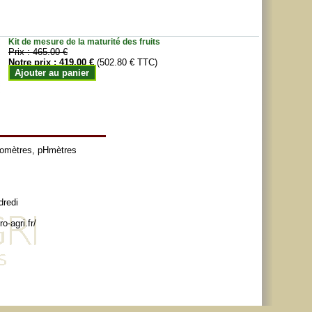
Kit de mesure de la maturité des fruits
Prix :
465.00 €
Notre prix :
419.00 €
(502.80 € TTC)
Ajouter au panier
tomètres
,
pHmètres
dredi
o-agri.fr/