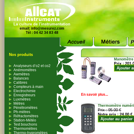
La culture de l'instrumentation
email:
info@mesurez.com
Tél : 04 42 34 83 48
Nos produits
Manomètre
Prix :
201.
Analyseurs d’o2 et co2
Ajouter a
Anémomètres
Awmètres
Balances
Calibres
Compteurs à main
Electrochimie
En savoir plus...
Enregistreurs
Luxmètres
Mètres
Thermomètre numériqu
Pénétromètres
Prix :
95.00 €
Ph-mètres
Notre prix :
24.00 €
Réfractomètres
Ajouter au panier
Station-Météo
Test bouchons
Thermomètres
Thermo-hygromètres