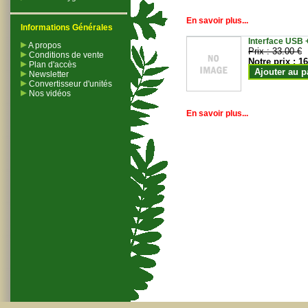
En savoir plus...
Informations Générales
Interface USB +
A propos
Prix :
33.00 €
Conditions de vente
Notre prix :
16
Plan d'accès
Ajouter au p
Newsletter
Convertisseur d'unités
Nos vidéos
En savoir plus...