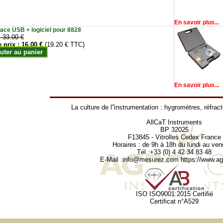
En savoir plus...
face USB + logiciel pour 8828
:
33.00 €
e prix :
16.00 €
(19.20 € TTC)
uter au panier
En savoir plus...
La culture de l''instrumentation :
hygromètres
,
réfrac
AllCaT Instruments
BP 32025
F13845 - Vitrolles Cedex France
Horaires : de 9h à 18h du lundi au ven
Tél :+33 (0) 4 42 34 83 48
E-Mail :
info@mesurez.com
https://www.agr
ISO ISO9001:2015 Certifié
Certificat n°A529