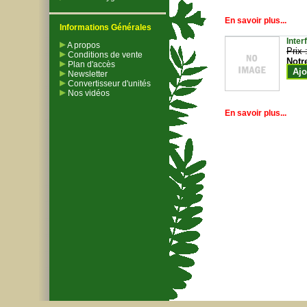
En savoir plus...
Informations Générales
Inter
A propos
Prix 
Conditions de vente
Notr
Plan d'accès
Ajo
Newsletter
Convertisseur d'unités
Nos vidéos
En savoir plus...