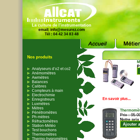
La culture de l'instrumentation
email:
info@mesurez.com
Tél : 04 42 34 83 48
Nos produits
M
P
Analyseurs d’o2 et co2
Anémomètres
Awmètres
Balances
Calibres
Compteurs à main
Electrochimie
En savoir plus...
Enregistreurs
Luxmètres
Mètres
Thermomètr
Pénétromètres
Prix :
95.0
Ph-mètres
Notre prix
Réfractomètres
Ajouter 
Station-Météo
Test bouchons
Thermomètres
Thermo-hygromètres