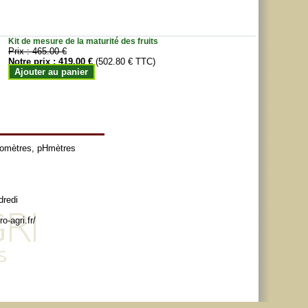
Kit de mesure de la maturité des fruits
Prix :
465.00 €
Notre prix :
419.00 €
(502.80 € TTC)
Ajouter au panier
tomètres
,
pHmètres
dredi
o-agri.fr/