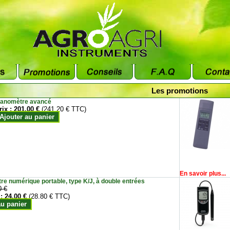
Les promotions
anomètre avancé
rix :
201.00 €
(241.20 € TTC)
Ajouter au panier
En savoir plus...
e numérique portable, type K/J, à double entrées
0 €
 :
24.00 €
(28.80 € TTC)
au panier