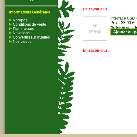
En savoir plus...
Informations Générales
Interface USB +
A propos
Prix :
33.00 €
Conditions de vente
Notre prix :
16
Plan d'accès
Ajouter au p
Newsletter
Convertisseur d'unités
Nos vidéos
En savoir plus...