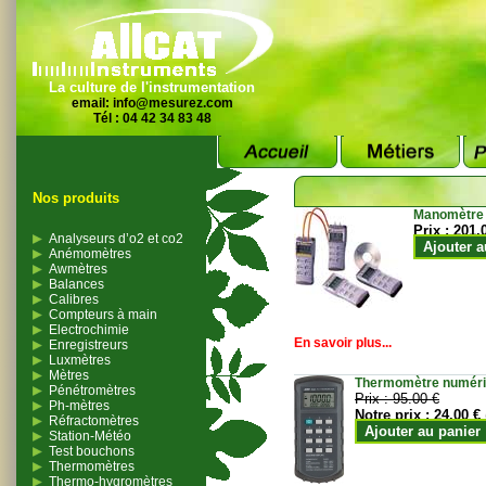
La culture de l'instrumentation
email:
info@mesurez.com
Tél : 04 42 34 83 48
Nos produits
Manomètre
Prix :
201.
Analyseurs d’o2 et co2
Ajouter a
Anémomètres
Awmètres
Balances
Calibres
Compteurs à main
Electrochimie
En savoir plus...
Enregistreurs
Luxmètres
Mètres
Thermomètre numériqu
Pénétromètres
Prix :
95.00 €
Ph-mètres
Notre prix :
24.00 €
Réfractomètres
Ajouter au panier
Station-Météo
Test bouchons
Thermomètres
Thermo-hygromètres