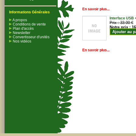
En savoir plus...
Informations Générales
Interface USB +
A propos
Prix :
33.00 €
Conditions de vente
Notre prix :
16
Plan d'accès
Ajouter au p
Newsletter
Convertisseur d'unités
Nos vidéos
En savoir plus...