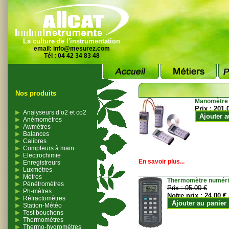
La culture de l'instrumentation
email:
info@mesurez.com
Tél : 04 42 34 83 48
Nos produits
Manomètre
Prix :
201.
Analyseurs d’o2 et co2
Ajouter a
Anémomètres
Awmètres
Balances
Calibres
Compteurs à main
Electrochimie
En savoir plus...
Enregistreurs
Luxmètres
Mètres
Thermomètre numériqu
Pénétromètres
Prix :
95.00 €
Ph-mètres
Notre prix :
24.00 €
Réfractomètres
Ajouter au panier
Station-Météo
Test bouchons
Thermomètres
Thermo-hygromètres