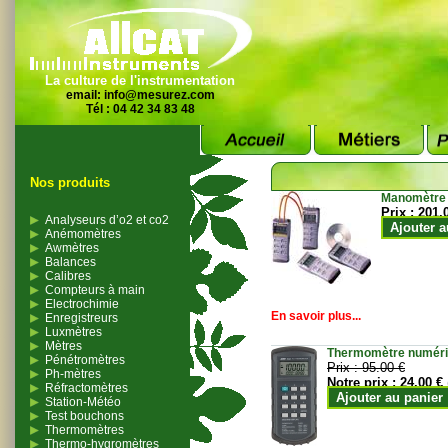
La culture de l'instrumentation
email:
info@mesurez.com
Tél : 04 42 34 83 48
Nos produits
Manomètre
Prix :
201.
Analyseurs d’o2 et co2
Ajouter a
Anémomètres
Awmètres
Balances
Calibres
Compteurs à main
Electrochimie
En savoir plus...
Enregistreurs
Luxmètres
Mètres
Thermomètre numériqu
Pénétromètres
Prix :
95.00 €
Ph-mètres
Notre prix :
24.00 €
Réfractomètres
Ajouter au panier
Station-Météo
Test bouchons
Thermomètres
Thermo-hygromètres