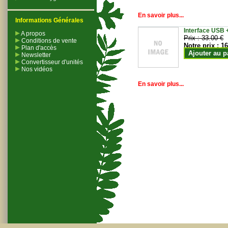
En savoir plus...
Informations Générales
Interface USB +
A propos
Prix :
33.00 €
Conditions de vente
Notre prix :
16
Plan d'accès
Ajouter au p
Newsletter
Convertisseur d'unités
Nos vidéos
En savoir plus...