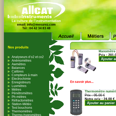
La culture de l'instrumentation
email:
info@mesurez.com
Tél : 04 42 34 83 48
Nos produits
Manomètre
Prix :
201.
Analyseurs d’o2 et co2
Ajouter a
Anémomètres
Awmètres
Balances
Calibres
Compteurs à main
Electrochimie
En savoir plus...
Enregistreurs
Luxmètres
Mètres
Thermomètre numériqu
Pénétromètres
Prix :
95.00 €
Ph-mètres
Notre prix :
24.00 €
Réfractomètres
Ajouter au panier
Station-Météo
Test bouchons
Thermomètres
Thermo-hygromètres