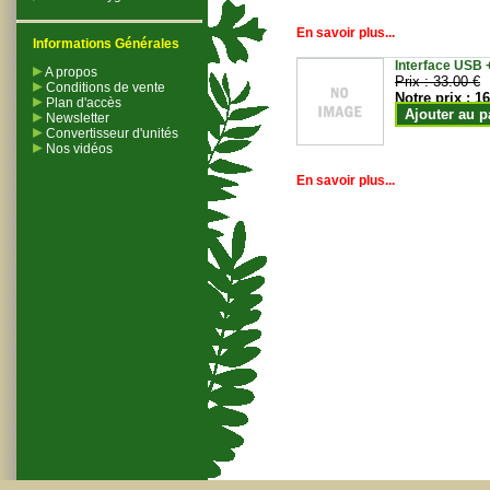
En savoir plus...
Informations Générales
Interface USB +
A propos
Prix :
33.00 €
Conditions de vente
Notre prix :
16
Plan d'accès
Ajouter au p
Newsletter
Convertisseur d'unités
Nos vidéos
En savoir plus...