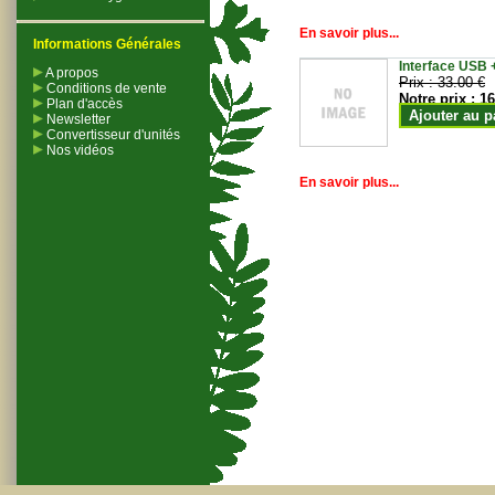
En savoir plus...
Informations Générales
Interface USB +
A propos
Prix :
33.00 €
Conditions de vente
Notre prix :
16
Plan d'accès
Ajouter au p
Newsletter
Convertisseur d'unités
Nos vidéos
En savoir plus...