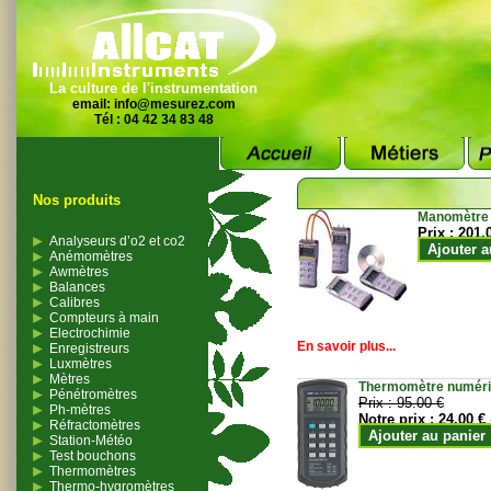
La culture de l'instrumentation
email:
info@mesurez.com
Tél : 04 42 34 83 48
Nos produits
Manomètre
Prix :
201.
Analyseurs d’o2 et co2
Ajouter a
Anémomètres
Awmètres
Balances
Calibres
Compteurs à main
Electrochimie
En savoir plus...
Enregistreurs
Luxmètres
Mètres
Thermomètre numériqu
Pénétromètres
Prix :
95.00 €
Ph-mètres
Notre prix :
24.00 €
Réfractomètres
Ajouter au panier
Station-Météo
Test bouchons
Thermomètres
Thermo-hygromètres