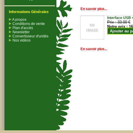
En savoir plus...
Informations Générales
Interface USB +
A propos
Prix :
33.00 €
Conditions de vente
Notre prix :
16
Plan d'accès
Ajouter au p
Newsletter
Convertisseur d'unités
Nos vidéos
En savoir plus...