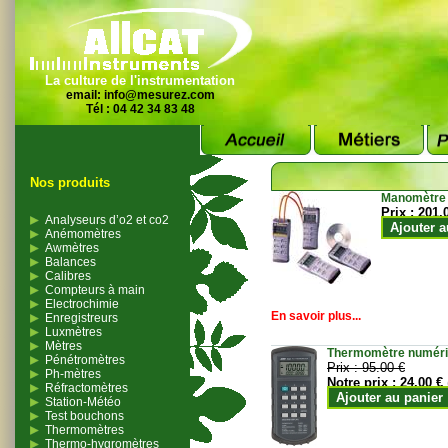
La culture de l'instrumentation
email:
info@mesurez.com
Tél : 04 42 34 83 48
Nos produits
Manomètre
Prix :
201.
Analyseurs d’o2 et co2
Ajouter a
Anémomètres
Awmètres
Balances
Calibres
Compteurs à main
Electrochimie
En savoir plus...
Enregistreurs
Luxmètres
Mètres
Thermomètre numériqu
Pénétromètres
Prix :
95.00 €
Ph-mètres
Notre prix :
24.00 €
Réfractomètres
Ajouter au panier
Station-Météo
Test bouchons
Thermomètres
Thermo-hygromètres