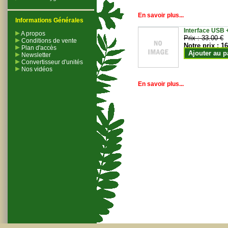
En savoir plus...
Informations Générales
Interface USB +
A propos
Prix :
33.00 €
Conditions de vente
Notre prix :
16
Plan d'accès
Ajouter au p
Newsletter
Convertisseur d'unités
Nos vidéos
En savoir plus...