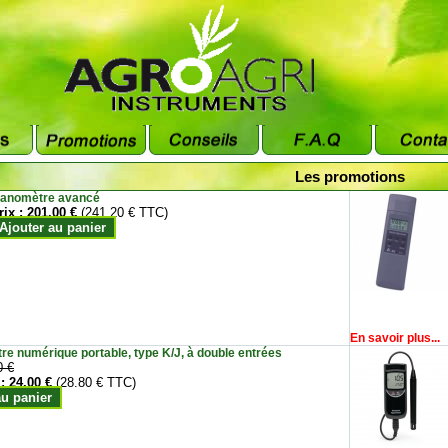
Les promotions
anomètre avancé
rix :
201.00 €
(241.20 € TTC)
Ajouter au panier
En savoir plus...
e numérique portable, type K/J, à double entrées
0 €
 :
24.00 €
(28.80 € TTC)
au panier