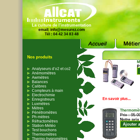
La culture de l'instrumentation
email:
info@mesurez.com
Tél : 04 42 34 83 48
Nos produits
M
P
Analyseurs d’o2 et co2
Anémomètres
Awmètres
Balances
Calibres
Compteurs à main
Electrochimie
En savoir plus...
Enregistreurs
Luxmètres
Mètres
Thermomètr
Pénétromètres
Prix :
95.0
Ph-mètres
Notre prix
Réfractomètres
Ajouter 
Station-Météo
Test bouchons
Thermomètres
Thermo-hygromètres