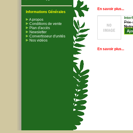
En savoir plus...
Informations Générales
Inter
A propos
Prix 
Conditions de vente
Notr
Plan d'accès
Ajo
Newsletter
Convertisseur d'unités
Nos vidéos
En savoir plus...