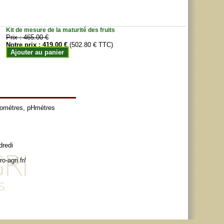
Kit de mesure de la maturité des fruits
Prix :
465.00 €
Notre prix :
419.00 €
(502.80 € TTC)
Ajouter au panier
tomètres
,
pHmètres
dredi
o-agri.fr/