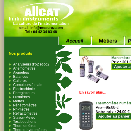
La culture de l'instrumentation
email:
info@mesurez.com
Tél : 04 42 34 83 48
Nos produits
Manomètre
Prix :
201.
Analyseurs d’o2 et co2
Ajouter a
Anémomètres
Awmètres
Balances
Calibres
Compteurs à main
Electrochimie
En savoir plus...
Enregistreurs
Luxmètres
Mètres
Thermomètre numériqu
Pénétromètres
Prix :
95.00 €
Ph-mètres
Notre prix :
24.00 €
Réfractomètres
Ajouter au panier
Station-Météo
Test bouchons
Thermomètres
Thermo-hygromètres