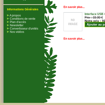
En savoir plus...
Informations Générales
Interface USB +
A propos
Prix :
33.00 €
Conditions de vente
Notre prix :
16
Plan d'accès
Ajouter au p
Newsletter
Convertisseur d'unités
Nos vidéos
En savoir plus...