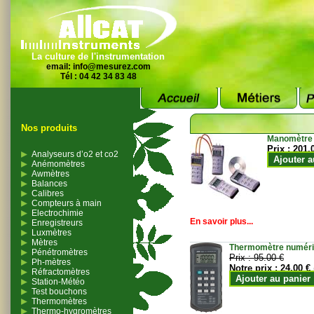
La culture de l'instrumentation
email:
info@mesurez.com
Tél : 04 42 34 83 48
Nos produits
Manomètre
Prix :
201.
Analyseurs d’o2 et co2
Ajouter a
Anémomètres
Awmètres
Balances
Calibres
Compteurs à main
Electrochimie
En savoir plus...
Enregistreurs
Luxmètres
Mètres
Thermomètre numériqu
Pénétromètres
Prix :
95.00 €
Ph-mètres
Notre prix :
24.00 €
Réfractomètres
Ajouter au panier
Station-Météo
Test bouchons
Thermomètres
Thermo-hygromètres